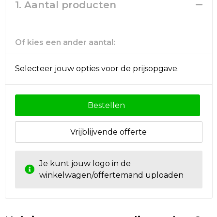
Rugzakken
Ondergoed en Sokken
1. Aantal producten
Schoenentassen
Overalls
Of kies een ander aantal:
Schoudertassen
Been- en voetbescherming
Selecteer jouw opties voor de prijsopgave.
Sporttassen
Schoenen
Strandtassen
Veiligheidssignalering en Verlichting
Bestellen
Tablettassen
Gereedschap
Vrijblijvende offerte
Toilettassen
Ademhalingsbescherming
Je kunt jouw logo in de
Trolleys
winkelwagen/offertemand uploaden
Waterbestendige tassen
Reistassensets