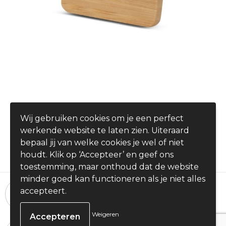
Naambadge Bamboe met speld
Wij gebruiken cookies om je een perfect
€ 1,92
werkende website te laten zien. Uiteraard
vanaf
bepaal jij van welke cookies je wel of niet
houdt. Klik op ‘Accepteer’ en geef ons
toestemming, maar onthoud dat de website
minder goed kan functioneren als je niet alles
24 uur per dag, 7 dagen per week
accepteert.
Bestellingen plaatsen
Weigeren