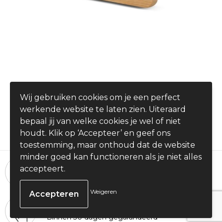
Naambadge Bamboe met speld
Wij gebruiken cookies om je een perfect
€ 1,92
werkende website te laten zien. Uiteraard
vanaf
bepaal jij van welke cookies je wel of niet
houdt. Klik op ‘Accepteer’ en geef ons
toestemming, maar onthoud dat de website
minder goed kan functioneren als je niet alles
24 uur per dag, 7 dagen per week
accepteert.
Bestellingen plaatsen
Weigeren
100% Tevredenheid
Binnen 30 dagen gegarandeerd