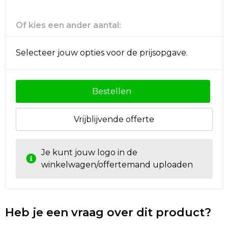
Rugzakken
Ondergoed en Sokken
Of kies een ander aantal:
Schoenentassen
Overalls
Schoudertassen
Been- en voetbescherming
Selecteer jouw opties voor de prijsopgave.
Sporttassen
Schoenen
Bestellen
Strandtassen
Veiligheidssignalering en Verlichting
Vrijblijvende offerte
Tablettassen
Gereedschap
Toilettassen
Ademhalingsbescherming
Je kunt jouw logo in de
winkelwagen/offertemand uploaden
Trolleys
Waterbestendige tassen
Heb je een vraag over dit product?
Reistassensets