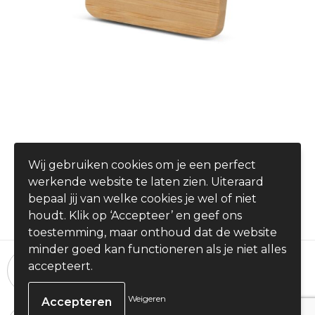
Naambadge Bamboe met speld
Wij gebruiken cookies om je een perfect
€ 1,92
werkende website te laten zien. Uiteraard
vanaf
bepaal jij van welke cookies je wel of niet
houdt. Klik op ‘Accepteer’ en geef ons
toestemming, maar onthoud dat de website
minder goed kan functioneren als je niet alles
24 uur per dag, 7 dagen per week
accepteert.
Bestellingen plaatsen
Weigeren