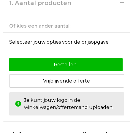
Rugzakken
Ondergoed en Sokken
1. Aantal producten
Schoenentassen
Overalls
Of kies een ander aantal:
Schoudertassen
Been- en voetbescherming
Selecteer jouw opties voor de prijsopgave.
Sporttassen
Schoenen
Strandtassen
Veiligheidssignalering en Verlichting
Bestellen
Tablettassen
Gereedschap
Vrijblijvende offerte
Toilettassen
Ademhalingsbescherming
Je kunt jouw logo in de
Trolleys
winkelwagen/offertemand uploaden
Waterbestendige tassen
Reistassensets